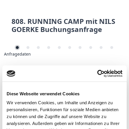
808. RUNNING CAMP mit NILS
GOERKE Buchungsanfrage
Anfragedaten
Unterkunft
Flug
Mietrad
Transfer
Servicepaket
Versicherung
Kontaktdaten
Teilnehmer
Zusamm
Anfragedaten
Deine Anfragedaten
Wir freuen uns über dein Interesse an unserem
Laufcamp auf Fuerteventura mit Ex-Triathlonprofi Nils
Goerke.
Diese Webseite verwendet Cookies
Hier bekommst du alle Infos und kannst deine
Services easy zusammenstellen – ganz unverbindlich!
Wir verwenden Cookies, um Inhalte und Anzeigen zu
Fragen oder Wünsche? Am Ende ist ein Feld dafür.
personalisieren, Funktionen für soziale Medien anbieten
Du möchtest lieber direkt mit uns sprechen?
zu können und die Zugriffe auf unsere Website zu
Ruf uns einfach an (Mo–Fr, 10–16 Uhr) oder buch dir
hier einen Beratungstermin – ganz bequem und wann
analysieren. Außerdem geben wir Informationen zu Ihrer
es dir passt.