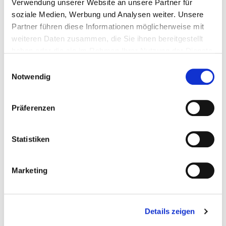
Verwendung unserer Website an unsere Partner für
soziale Medien, Werbung und Analysen weiter. Unsere
Partner führen diese Informationen möglicherweise mit
Anreise
weiteren Daten zusammen, die Sie ihnen bereitgestellt
haben oder die sie im Rahmen Ihrer Nutzung der Dienste
gesammelt haben.
Einwilligungsauswahl
Abreise
Notwendig
Präferenzen
Zimmer 1
Statistiken
Erwachsene
Marketing
Kinder
Details zeigen