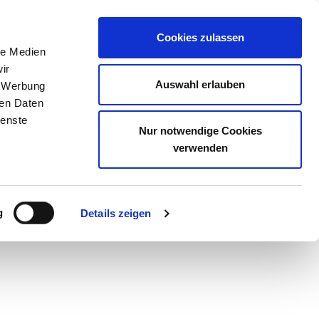
Cookies zulassen
frage
le Medien
ir
Auswahl erlauben
, Werbung
ren Daten
tdaten
Teilnehmer
Zusammenfassung
ienste
Teilnehmer
Zusammenfassung
Nur notwendige Cookies
verwenden
ie idealen Bedingungen für Deine
g
Details zeigen
 ideale Trainingsmöglichkeiten!