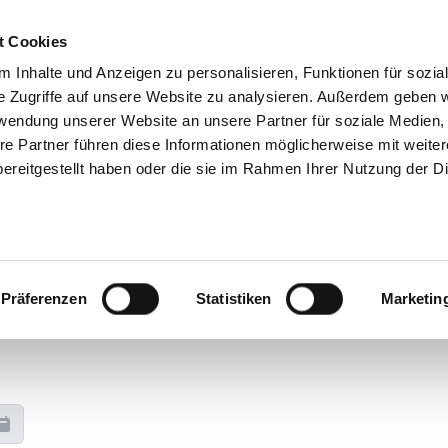
t Cookies
 - Alcudia / Zafiro Palace Buchungsan
 Inhalte und Anzeigen zu personalisieren, Funktionen für sozia
e Zugriffe auf unsere Website zu analysieren. Außerdem geben w
rwendung unserer Website an unsere Partner für soziale Medien
re Partner führen diese Informationen möglicherweise mit weite
Flug
Mietrad
Kontak
ereitgestellt haben oder die sie im Rahmen Ihrer Nutzung der D
Flug
Mietrad
Kontaktdaten
Ausdauersportler! Hier kannst Du die Sonne genießen und d
Präferenzen
Statistiken
Marketin
Palace Alcudia und seine idyllische Umgebung bieten dabei