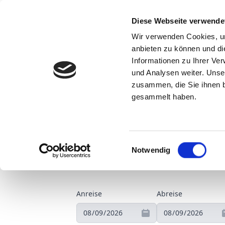
Diese Webseite verwende
Individualreise Mallorca
Wir verwenden Cookies, um
anbieten zu können und di
Informationen zu Ihrer Ve
und Analysen weiter. Unse
Anfragedaten
Unterkunft
zusammen, die Sie ihnen b
Anfragedaten
Unterkunft
gesammelt haben.
Deine Anfragedaten
Einwilligungsauswahl
Mallorca – das Trainingsparadies für 
Notwendig
Saisonvorbereitung nutzen. Das Zafiro 
Anreise
Abreise